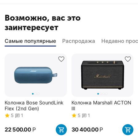
Возможно, вас это
заинтересует
Самые популярные
Распродажа
Недавно про
Колонка Bose SoundLink
Колонка Marshall ACTON
Flex (2nd Gen)
III
5
1
5
1
22 500.00
Р
30 400.00
Р