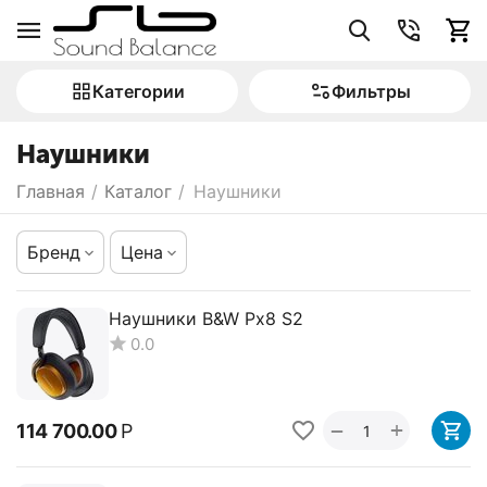
Категории
Фильтры
Наушники
Главная
/
Каталог
/
Наушники
Бренд
Цена
Наушники B&W Px8 S2
0.0
+
−
114 700.00
Р