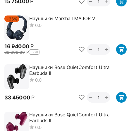
+
−
15 750.00
Р
Наушники Marshall MAJOR V
36%
0.0
16 940.00
Р
+
−
26 600.00
Р
-36%
Наушники Bose QuietComfort Ultra
Earbuds II
0.0
+
−
33 450.00
Р
Наушники Bose QuietComfort Ultra
Earbuds II
0.0