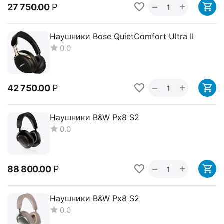
+
−
27 750.00
Р
Наушники Bose QuietComfort Ultra II
0.0
+
−
42 750.00
Р
Наушники B&W Px8 S2
0.0
+
−
88 800.00
Р
Наушники B&W Px8 S2
0.0