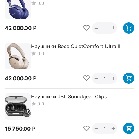
0.0
+
−
42 000.00
Р
Наушники Bose QuietComfort Ultra II
0.0
+
−
42 000.00
Р
Наушники JBL Soundgear Clips
0.0
+
−
15 750.00
Р