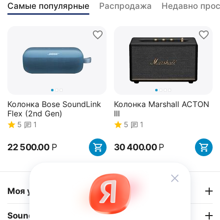
Самые популярные
Распродажа
Недавно про
Колонка Bose SoundLink
Колонка Marshall ACTON
Flex (2nd Gen)
III
5
1
5
1
22 500.00
Р
30 400.00
Р
34%
Скидка
Моя учетная запись
Sound-Balance