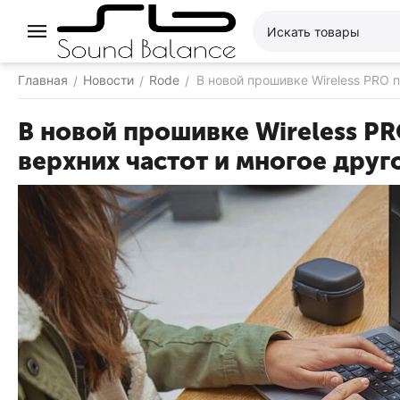
Главная
Новости
Rode
В новой прошивке Wireless PRO 
/
/
/
В новой прошивке Wireless P
верхних частот и многое друг