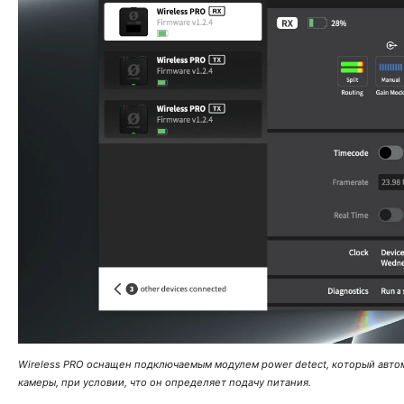
Wireless PRO оснащен подключаемым модулем power detect, который авт
камеры, при условии, что он определяет подачу питания.