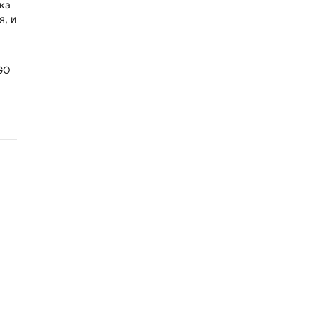
ка
я, и
GO