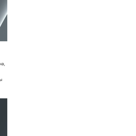
на,
вы