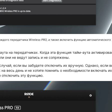
аждого передатчика Wireless PRO, а также включить функцию автоматического
та на передатчиках. Когда эта функция тайм-аута активирова
ли они не ведут запись и не сопряжены.
лучай, если вы забудете отключить их вручную. Однако, если 
 на весь день и не хотите помнить о необходимости включать их
е отключить эту функцию.