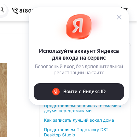
8(800) 550-59-38
Недавнее
Представляем Wireless GO (Gen 3) —
следующее поколение самой
популярной в мире беспроводной
гарнитуры
Представляем Wireless Micro: наш
самый маленький, простой и
стильный беспроводной микрофон
Представляем версию Wireless ME с
двумя передатчиками
Как записать лучший вокал дома
Представляем Подставку DS2
Desktop Studio