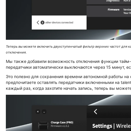
Теперь вы можете включить двухступенчатый фильтр верхних частот для к
отключения.
Мы также добавили возможность отключения функции тайм-ау
передатчики автоматически выключаются через 15 минут, ес
Это полезно для сохранения времени автономной работы на с
предпочитаете оставлять передатчики включенными на talent
каждый раз, когда захотите начать запись, теперь вы может