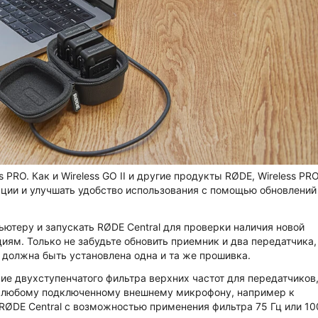
ss PRO
. Как и Wireless GO II и другие продукты RØDE, Wireless PR
кции и улучшать удобство использования с помощью обновлений
ютеру и запускать RØDE Central для проверки наличия новой
иям. Только не забудьте обновить приемник и два передатчика,
 должна быть установлена одна и та же прошивка.
ие двухступенчатого фильтра верхних частот для передатчиков
 к любому подключенному внешнему микрофону, например к
в RØDE Central с возможностью применения фильтра 75 Гц или 10