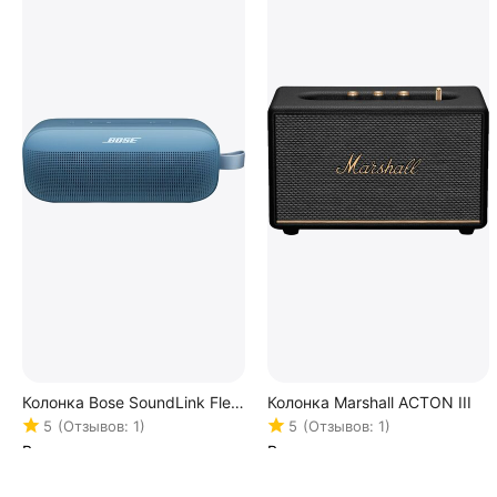
Колонка Bose SoundLink Flex
Колонка Marshall ACTON III
(2nd Gen)
5
(Отзывов: 1)
5
(Отзывов: 1)
В наличии
В наличии
22 500.00
Р
30 400.00
Р