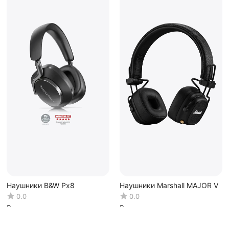
Наушники B&W Px8
Наушники Marshall MAJOR V
0.0
0.0
В наличии
В наличии
16 940.00
Р
59 200.00
Р