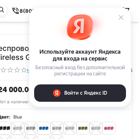
8(800) 550-59-38
еспроводной микрофон RODE
ireless GO (Gen 3) Blue
Написать отзыв
156235
КОД:
24 000.00
Р
Нет в наличии
Цвет:
Blue