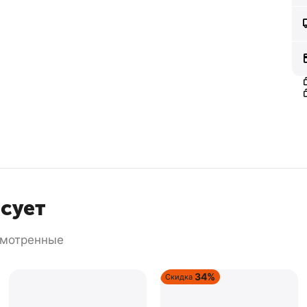
есует
смотренные
34%
Скидка