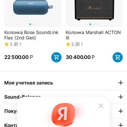
Колонка Bose SoundLink
Колонка Marshall ACTON
Flex (2nd Gen)
III
5
1
5
1
22 500.00
Р
30 400.00
Р
34%
Скидка
Моя учетная запись
Sound-Balance
Покупательский сервис
Наушники B&W Px8
Наушники Marshall
MAJOR V
0.0
Контакты
0.0