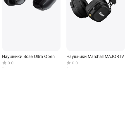
Наушники Bose Ultra Open
Наушники Marshall MAJOR IV
0.0
0.0
В наличии
В наличии
12 990.00
Р
27 750.00
Р
17 990.00
Р
-28%
с
Контакты
Отдел продаж:
8(800) 550-59-38
(звонок бесплатный)