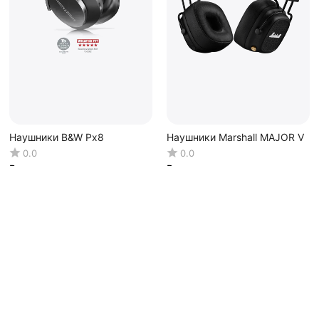
Наушники B&W Px8
Наушники Marshall MAJOR V
0.0
0.0
В наличии
В наличии
16 940.00
Р
59 200.00
Р
25 600.00
Р
-34%
ance
Покупательский серви
Ваши заказы
ров
Отложенные