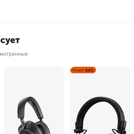
есует
смотренные
34%
Скидка