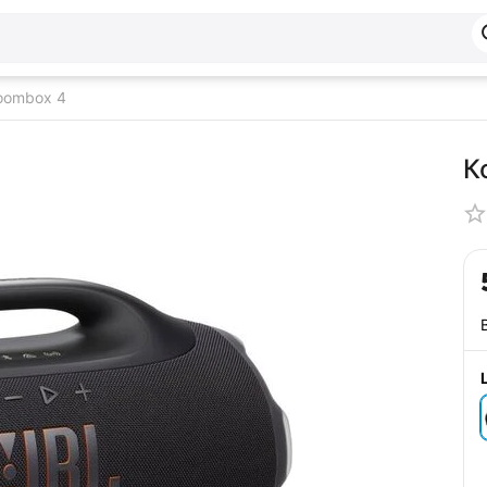
oombox 4
К