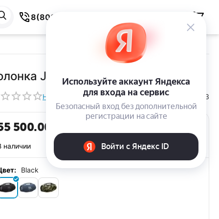
8(800) 550-59-38
олонка JBL Boombox 4 Black
Написать отзыв
164063
КОД:
55 500.00
Р
В наличии
Цвет:
Black