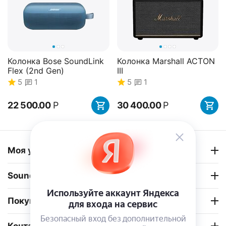
Колонка Bose SoundLink
Колонка Marshall ACTON
Flex (2nd Gen)
III
5
1
5
1
22 500.00
Р
30 400.00
Р
34%
Скидка
Моя учетная запись
Sound-Balance
Покупательский сервис
Наушники B&W Px8
Наушники Marshall
MAJOR V
0.0