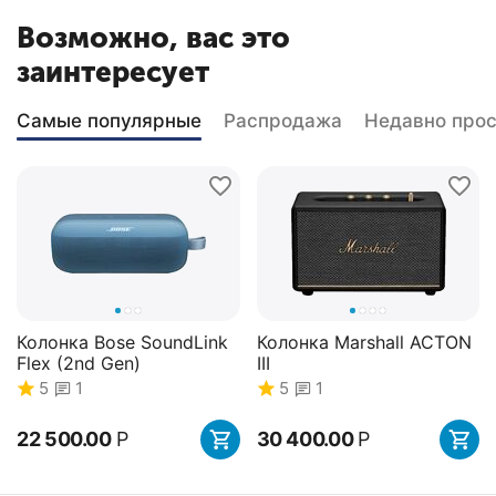
Возможно, вас это
заинтересует
Самые популярные
Распродажа
Недавно про
Колонка Bose SoundLink
Колонка Marshall ACTON
Flex (2nd Gen)
III
5
1
5
1
22 500.00
Р
30 400.00
Р