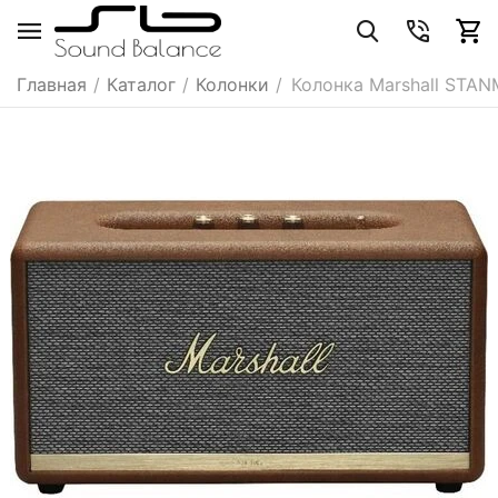
Главная
/
Каталог
/
Колонки
/
Колонка Marshall STAN