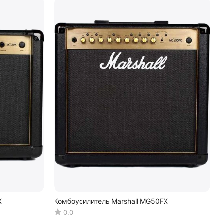
X
Комбоусилитель Marshall MG50FX
0.0