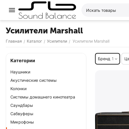
Усилители Marshall
Главная
Каталог
Усилители
Усилители Marshall
/
/
/
Бренд
1
Ц
Категории
Наушники
Акустические системы
Колонки
Системы домашнего кинотеатра
Саундбары
Сабвуферы
Микрофоны