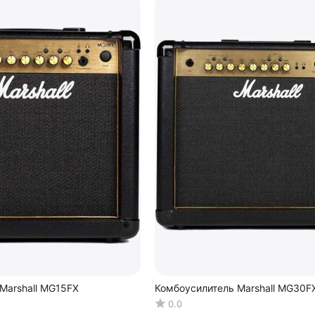
Marshall MG15FX
Комбоусилитель Marshall MG30F
0.0