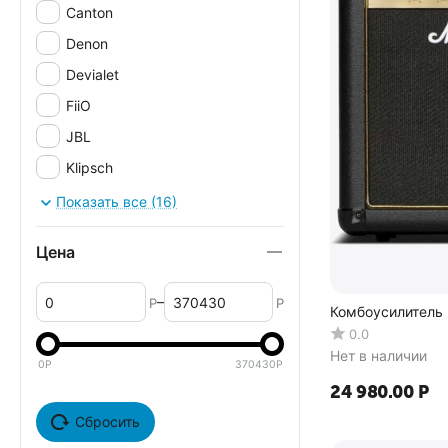
Canton
Denon
Devialet
FiiO
JBL
Klipsch
Marantz
Показать все (16)
Marshall
Цена
Onkyo
S.M.S.L.
–
Р
Р
Комбоусилитель 
Sonos
0.0
YBA
Нет в наличии
0
Р
370430
Р
24 980.00
Р
Сбросить