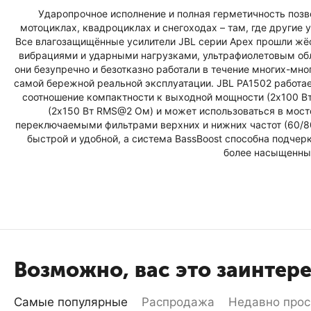
Ударопрочное исполнение и полная герметичность позвол
мотоциклах, квадроциклах и снегоходах – там, где другие 
Все влагозащищённые усилители JBL серии Apex прошли жёс
вибрациями и ударными нагрузками, ультрафиолетовым обл
они безупречно и безотказно работали в течение многих-мно
самой бережной реальной эксплуатации. JBL PA1502 работа
соотношение компактности к выходной мощности (2х100 Вт
(2х150 Вт RMS@2 Ом) и может использоваться в мост
переключаемыми фильтрами верхних и нижних частот (60/80
быстрой и удобной, а система BassBoost способна подчерк
более насыщенным
Возможно, вас это заинтер
Самые популярные
Распродажа
Недавно про