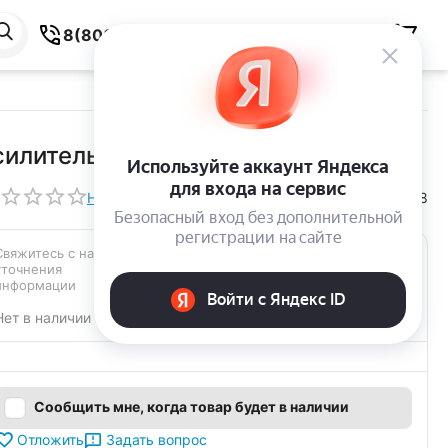
8(800) 550-59-38
силитель JBL Apex PA1502
Написать отзыв
261660148
КОД:
Свяжитесь с нами для 
уточнения 
информации
Нет в наличии
Сообщить мне, когда товар будет в наличии
Задать вопрос
Отложить