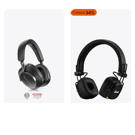
34%
Скидка
Наушники B&W Px8
Наушники Marshall MAJOR V