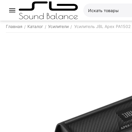
Главная
Каталог
Усилители
Усилитель JBL Apex PA1502
/
/
/