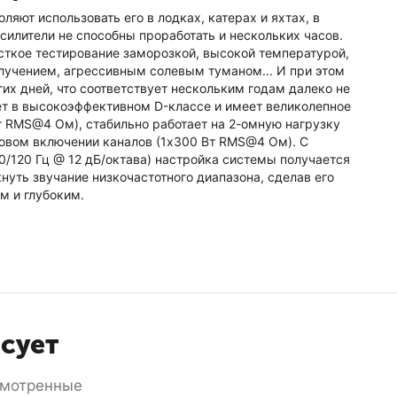
яют использовать его в лодках, катерах и яхтах, в
усилители не способны проработать и нескольких часов.
ткое тестирование заморозкой, высокой температурой,
учением, агрессивным солевым туманом... И при этом
гих дней, что соответствует нескольким годам далеко не
ет в высокоэффективном D-классе и имеет великолепное
 RMS@4 Ом), стабильно работает на 2-омную нагрузку
овом включении каналов (1х300 Вт RMS@4 Ом). С
/120 Гц @ 12 дБ/октава) настройка системы получается
нуть звучание низкочастотного диапазона, сделав его
 и глубоким.
есует
смотренные