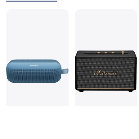
Колонка Bose SoundLink Flex
Колонка Marshall ACTON III