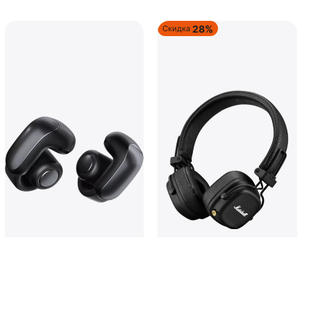
28%
Скидка
Наушники Bose Ultra Open
Наушники Marshall MAJOR IV