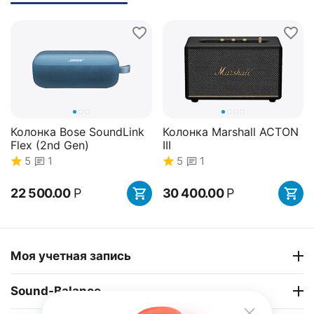
Колонка Bose SoundLink
Колонка Marshall ACTON
Flex (2nd Gen)
III
5
1
5
1
22 500.00
Р
30 400.00
Р
34%
Скидка
Моя учетная запись
Sound-Balance