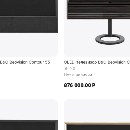
B&O BeoVision Contour 55
OLED-телевизор B&O BeoVision C
0.0
Нет в наличии
876 000.00
Р