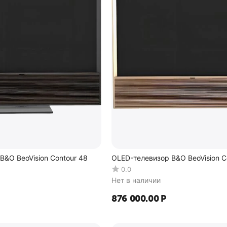
B&O BeoVision Contour 48
OLED-телевизор B&O BeoVision C
0.0
Нет в наличии
876 000.00
Р