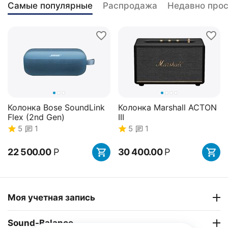
Самые популярные
Распродажа
Недавно про
Колонка Bose SoundLink
Колонка Marshall ACTON
Flex (2nd Gen)
III
5
1
5
1
22 500.00
Р
30 400.00
Р
34%
Скидка
Моя учетная запись
Sound-Balance