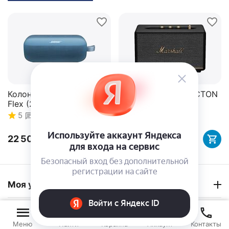
Колонка Bose SoundLink
Колонка Marshall ACTON
Flex (2nd Gen)
III
5
1
5
1
22 500.00
Р
30 400.00
Р
34%
Скидка
Моя учетная запись
Sound-Balance
Меню
Найти
Корзина
Аккаунт
Контакты