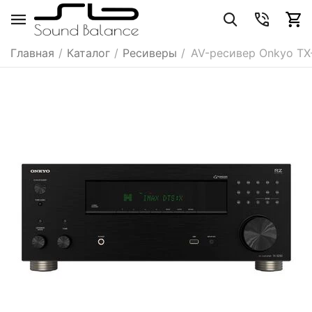
Главная
/
Каталог
/
Ресиверы
/
AV-ресивер Onkyo TX