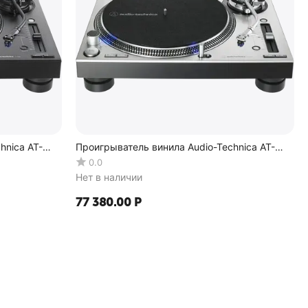
hnica AT-
Проигрыватель винила Audio-Technica AT-
LP140XP
0.0
Нет в наличии
77 380.00
Р