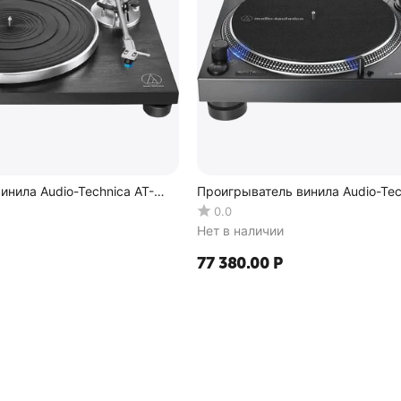
инила Audio-Technica AT-
Проигрыватель винила Audio-Tec
LP140XP
0.0
Нет в наличии
77 380.00
Р