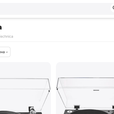
a
echnica
ена