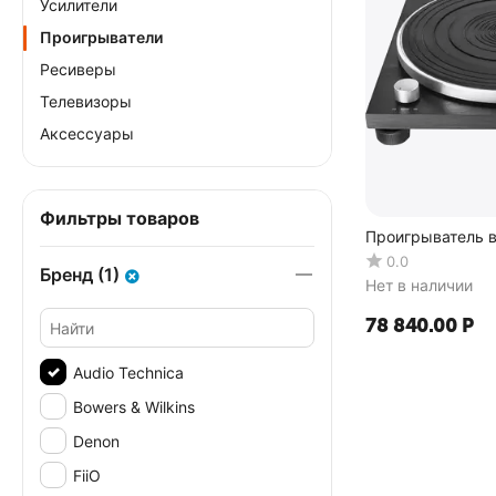
Усилители
Проигрыватели
Ресиверы
Телевизоры
Аксессуары
Фильтры товаров
Проигрыватель в
LPW30BK
0.0
Бренд (1)
Нет в наличии
78 840.00
Р
Audio Technica
Bowers & Wilkins
Denon
FiiO