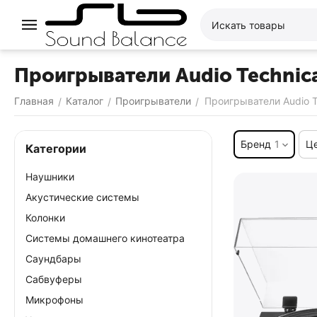
Проигрыватели Audio Technic
Главная
Каталог
Проигрыватели
Проигрыватели Audio T
/
/
/
Бренд
1
Ц
Категории
Наушники
Акустические системы
Колонки
Системы домашнего кинотеатра
Саундбары
Сабвуферы
Микрофоны