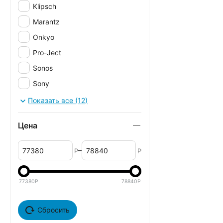
Klipsch
Marantz
Onkyo
Pro-Ject
Sonos
Sony
Thorens
Показать все (12)
YBA
Цена
–
Р
Р
77380
Р
78840
Р
Сбросить