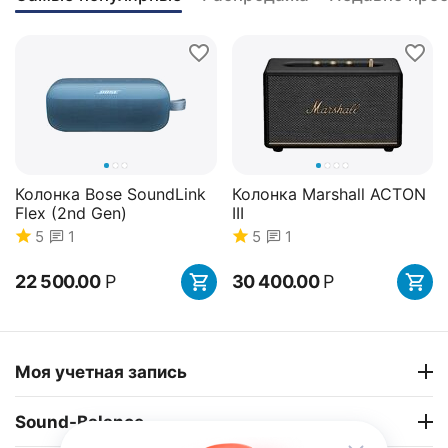
Колонка Bose SoundLink
Колонка Marshall ACTON
Flex (2nd Gen)
III
5
1
5
1
22 500.00
Р
30 400.00
Р
34%
Скидка
Моя учетная запись
Sound-Balance