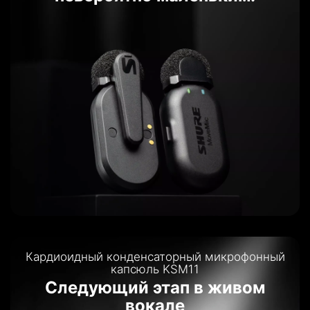
Кардиоидный конденсаторный микрофонный
капсюль KSM11
Следующий этап в живом
вокале